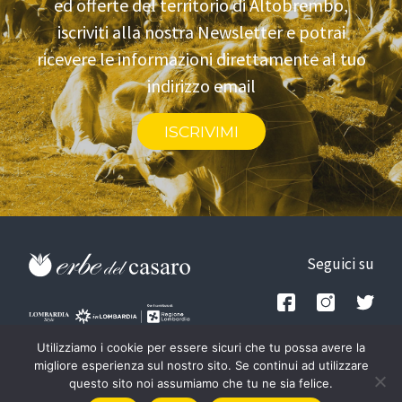
ed offerte del territorio di Altobrembo,
iscriviti alla nostra Newsletter e potrai
ricevere le informazioni direttamente al tuo
indirizzo email
ISCRIVIMI
Seguici su
Privacy policy
Utilizziamo i cookie per essere sicuri che tu possa avere la
Tel: +39.348.1842781
-
migliore esperienza sul nostro sito. Se continui ad utilizzare
Credits
questo sito noi assumiamo che tu ne sia felice.
info@altobrembo.it