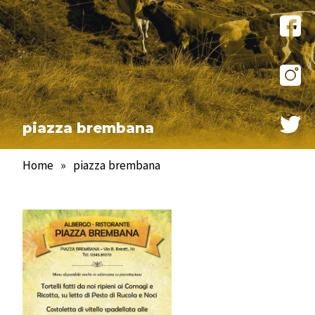
piazza brembana
Home
»
piazza brembana