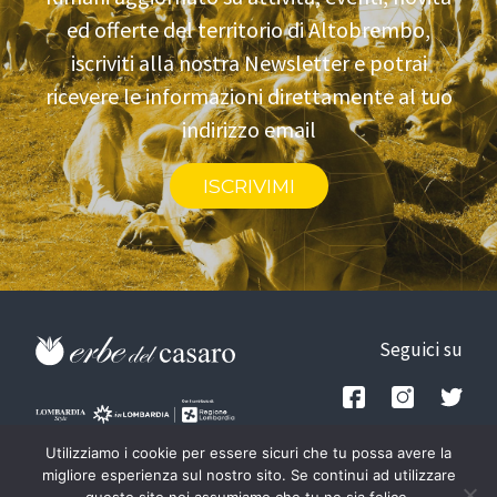
ed offerte del territorio di Altobrembo,
iscriviti alla nostra Newsletter e potrai
ricevere le informazioni direttamente al tuo
indirizzo email
ISCRIVIMI
Seguici su
Privacy policy
Utilizziamo i cookie per essere sicuri che tu possa avere la
Tel: +39.348.1842781
-
migliore esperienza sul nostro sito. Se continui ad utilizzare
Credits