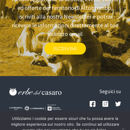
ed offerte del territorio di Altobrembo,
iscriviti alla nostra Newsletter e potrai
ricevere le informazioni direttamente al tuo
indirizzo email
ISCRIVIMI
Seguici su
Privacy policy
Utilizziamo i cookie per essere sicuri che tu possa avere la
Tel: +39.348.1842781
-
migliore esperienza sul nostro sito. Se continui ad utilizzare
Credits